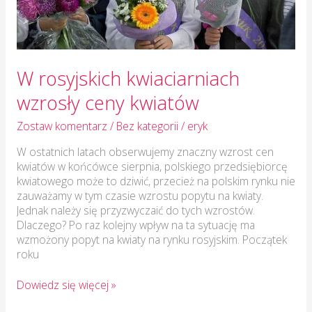
W rosyjskich kwiaciarniach
wzrosły ceny kwiatów
Zostaw komentarz
/
Bez kategorii
/
eryk
W ostatnich latach obserwujemy znaczny wzrost cen
kwiatów w końcówce sierpnia, polskiego przedsiębiorcę
kwiatowego może to dziwić, przecież na polskim rynku nie
zauważamy w tym czasie wzrostu popytu na kwiaty.
Jednak należy się przyzwyczaić do tych wzrostów.
Dlaczego? Po raz kolejny wpływ na ta sytuację ma
wzmożony popyt na kwiaty na rynku rosyjskim. Początek
roku
Dowiedz się więcej »