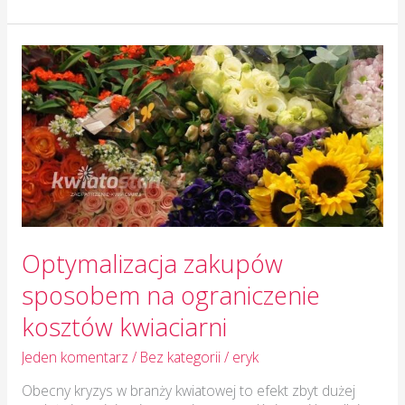
Optymalizacja
zakupów
sposobem
na
ograniczenie
kosztów
kwiaciarni
Optymalizacja zakupów
sposobem na ograniczenie
kosztów kwiaciarni
Jeden komentarz
/
Bez kategorii
/
eryk
Obecny kryzys w branży kwiatowej to efekt zbyt dużej