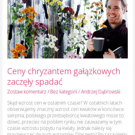
gałązkowych
zaczęły
spadać
Ceny chryzantem gałązkowych
zaczęły spadać
Zostaw komentarz
/
Bez kategorii
/
Andrzej Dąbrowski
Skąd wzrost cen w ostatnim czasie? W ostatnich latach
obserwujemy znaczny wzrost cen kwiatów w końcówce
sierpnia, polskiego przedsiębiorcę kwiatowego może to
dziwić, przecież na polskim rynku nie zauważamy w tym
czasie wzrostu popytu na kwiaty. Jednak należy się
przyzwyczaić do tych wzrostów. Dlaczego? Po raz kolejny