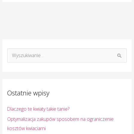
S
z
u
k
Ostatnie wpisy
a
j
Dlaczego te kwiaty takie tanie?
d
Optymalizacja zakupów sposobem na ograniczenie
l
kosztów kwiaciarni
a