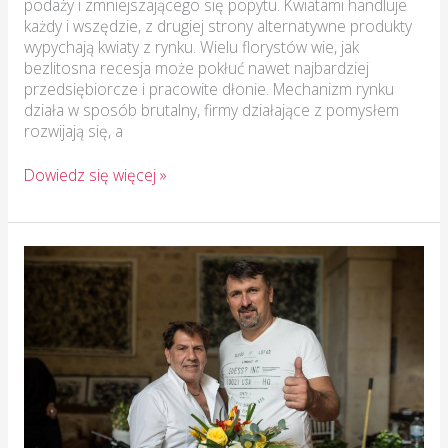
podaży i zmniejszającego się popytu. Kwiatami handluje
każdy i wszędzie, z drugiej strony alternatywne produkty
wypychają kwiaty z rynku. Wielu florystów wie, jak
bezlitosna recesja może pokłuć nawet najbardziej
przedsiębiorcze i pracowite dłonie. Mechanizm rynku
działa w sposób brutalny, firmy działające z pomysłem
rozwijają się, a
Dowiedz się więcej »
Sprawdzeni
dostawcy
kwiatów