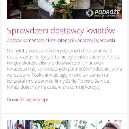
Sprawdzeni dostawcy kwiatów
Zostaw komentarz
/
Bez kategorii
/
Andrzej Dąbrowski
Nie byłoby warsztatów florystycznych bez kwiatów! A
dostarczyć je na Sycylię to nie było łatwe zadanie. Po raz
kolejny skorzystaliśmy z doświadczenia hurtowni
Kwiatostan i jej sprawdzonych partnerów.Podobnie jak na
warsztaty w Toskanii w ubiegłym roku tak samo i tu
korzystaliśmy z serwisu firmy Barile Flowers Service.
Kwiaty dojechały na czas, w znakomitej kondycji i
Dowiedz się więcej »
Ceny
chryzantem