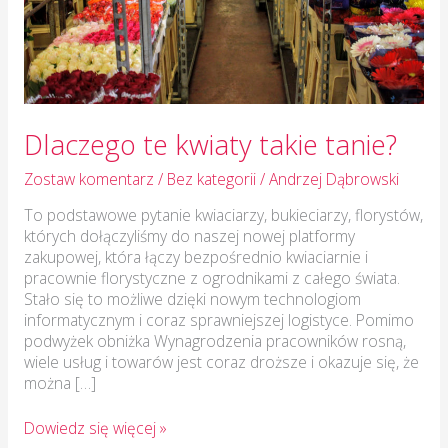
Dlaczego te kwiaty takie tanie?
Zostaw komentarz
/
Bez kategorii
/
Andrzej Dąbrowski
To podstawowe pytanie kwiaciarzy, bukieciarzy, florystów,
których dołączyliśmy do naszej nowej platformy
zakupowej, która łączy bezpośrednio kwiaciarnie i
pracownie florystyczne z ogrodnikami z całego świata.
Stało się to możliwe dzięki nowym technologiom
informatycznym i coraz sprawniejszej logistyce. Pomimo
podwyżek obniżka Wynagrodzenia pracowników rosną,
wiele usług i towarów jest coraz droższe i okazuje się, że
można […]
Dowiedz się więcej »